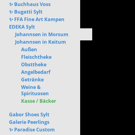
✨ Buchhaus Voss
✨ Bugatti Sylt
✨ FFA Fine Art Kampen
EDEKA Sylt
Johannsen in Morsum
Johannsen in Keitum
Außen
Fleischtheke
Obsttheke
Angelbedarf
Getränke
Weine &
Spirituosen
Kasse / Bäcker
Gabor Shoes Sylt
Galerie Peerlings
✨ Paradise Custom