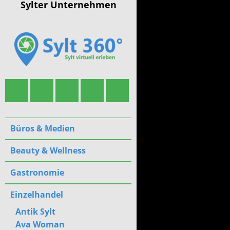
Sylter Unternehmen
Büros & Medien
Beauty & Wellness
Gastronomie
Einzelhandel
Antik Sylt
Ava Woman